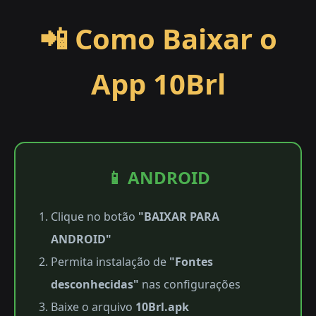
📲 Como Baixar o
App 10Brl
📱 ANDROID
Clique no botão
"BAIXAR PARA
ANDROID"
Permita instalação de
"Fontes
desconhecidas"
nas configurações
Baixe o arquivo
10Brl.apk