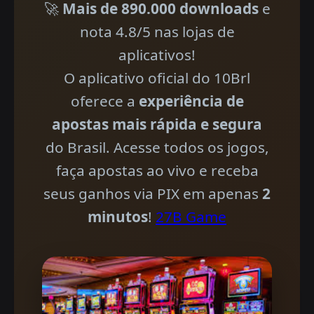
🚀
Mais de 890.000 downloads
e
nota 4.8/5 nas lojas de
aplicativos!
O aplicativo oficial do 10Brl
oferece a
experiência de
apostas mais rápida e segura
do Brasil. Acesse todos os jogos,
faça apostas ao vivo e receba
seus ganhos via PIX em apenas
2
minutos
!
27B Game