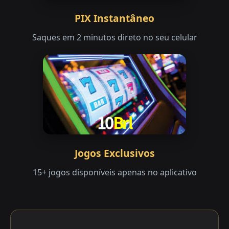
PIX Instantâneo
Saques em 2 minutos direto no seu celular
Jogos Exclusivos
15+ jogos disponíveis apenas no aplicativo