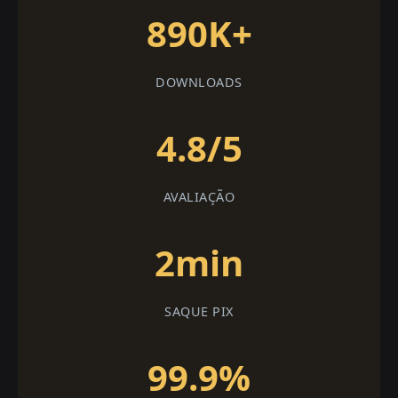
890K+
DOWNLOADS
4.8/5
AVALIAÇÃO
2min
SAQUE PIX
99.9%