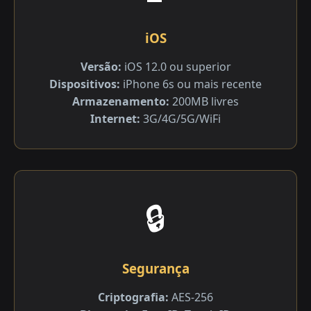
iOS
Versão:
iOS 12.0 ou superior
Dispositivos:
iPhone 6s ou mais recente
Armazenamento:
200MB livres
Internet:
3G/4G/5G/WiFi
🔒
Segurança
Criptografia:
AES-256