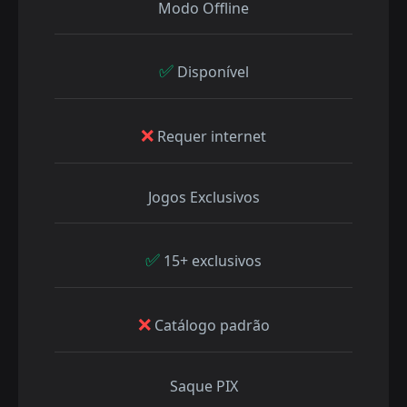
Modo Offline
✅
Disponível
❌
Requer internet
Jogos Exclusivos
✅
15+ exclusivos
❌
Catálogo padrão
Saque PIX