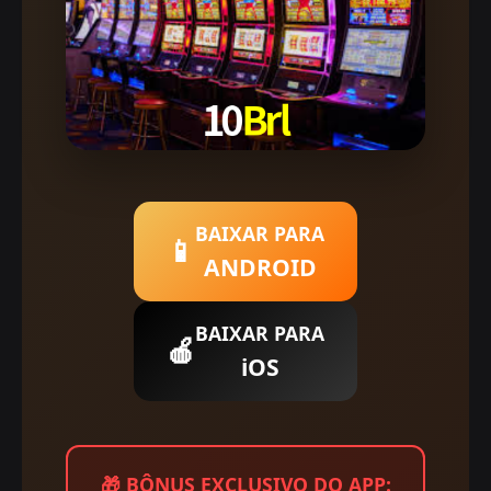
BAIXAR PARA
📱
ANDROID
BAIXAR PARA
🍎
iOS
🎁
BÔNUS EXCLUSIVO DO APP: