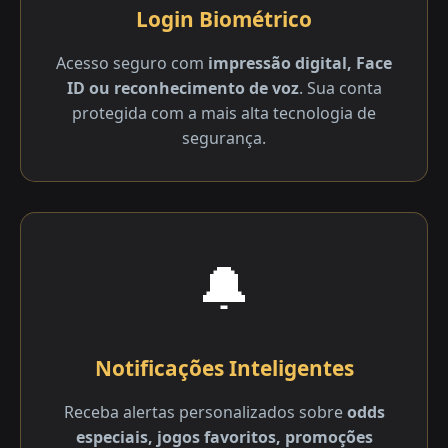
Login Biométrico
Acesso seguro com
impressão digital, Face
ID ou reconhecimento de voz
. Sua conta
protegida com a mais alta tecnologia de
segurança.
🔔
Notificações Inteligentes
Receba alertas personalizados sobre
odds
especiais, jogos favoritos, promoções