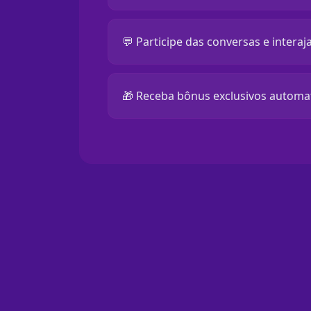
💬 Participe das conversas e interaj
🎁 Receba bônus exclusivos autom