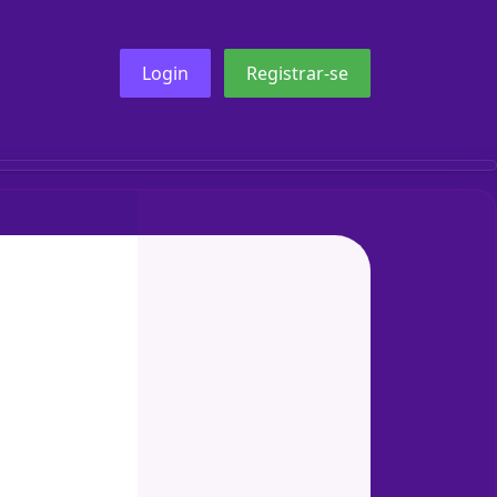
Login
Registrar-se