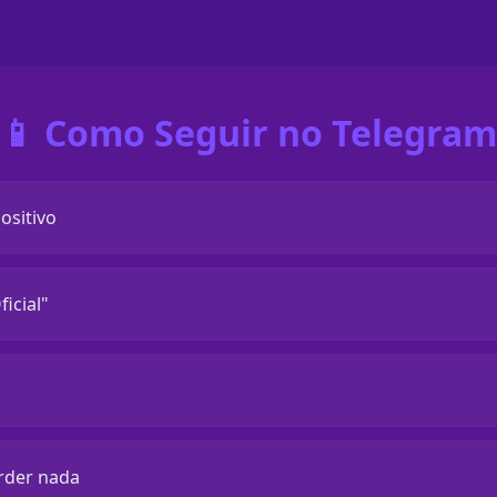
📱 Como Seguir no Telegram
ositivo
icial"
erder nada