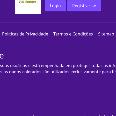
Login
Registrar-se
Políticas de Privacidade
Termos e Condições
Sitemap
de
e seus usuários e está empenhada em proteger todas as in
 os dados coletados são utilizados exclusivamente para fi