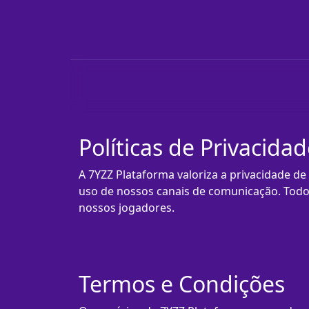
Políticas de Privacida
A 7YZZ Plataforma valoriza a privacidade d
uso de nossos canais de comunicação. Todos
nossos jogadores.
Termos e Condições