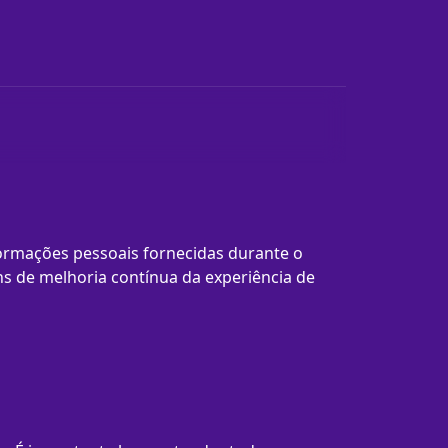
formações pessoais fornecidas durante o
ns de melhoria contínua da experiência de