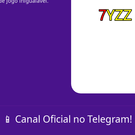
e jogo inigualável.
📱 Canal Oficial no Telegram!