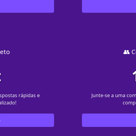
reto
👥 
t
espostas rápidas e
Junte-se a uma com
lizado!
compa
e