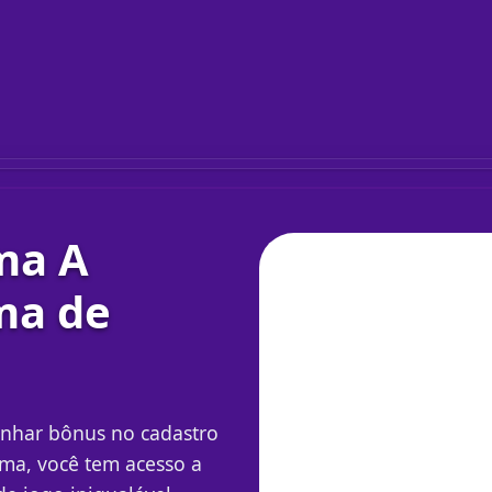
ma A
ma de
anhar bônus no cadastro
ma, você tem acesso a