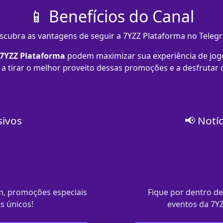
📱 Benefícios do Canal
scubra as vantagens de seguir a 7YZZ Plataforma no Teleg
7YZZ Plataforma
podem maximizar sua experiência de jog
 a tirar o melhor proveito dessas promoções e a desfrutar
sivos
📢 Notí
m, promoções especiais
Fique por dentro d
s únicos!
eventos da 7Y