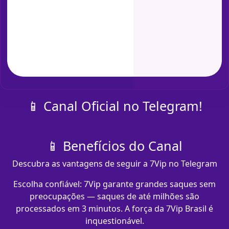
📱 Canal Oficial no Telegram!
📱 Benefícios do Canal
Descubra as vantagens de seguir a 7Vip no Telegram
Escolha confiável: 7Vip garante grandes saques sem
preocupações — saques de até milhões são
processados em 3 minutos. A força da 7Vip Brasil é
inquestionável.