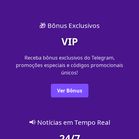
🎁 Bônus Exclusivos
VIP
Receba bônus exclusivos do Telegram,
promoções especiais e códigos promocionais
únicos!
Ver Bônus
📢 Notícias em Tempo Real
24/7