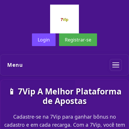
Login
Registrar-se
Menu
📱 7Vip A Melhor Plataforma
de Apostas
Cadastre-se na 7Vip para ganhar bônus no
cadastro e em cada recarga. Com a 7Vip, você tem