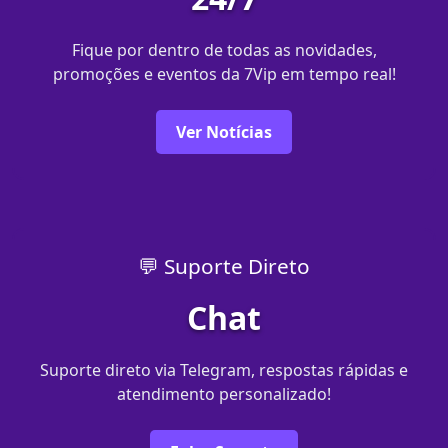
Fique por dentro de todas as novidades,
promoções e eventos da 7Vip em tempo real!
Ver Notícias
💬 Suporte Direto
Chat
Suporte direto via Telegram, respostas rápidas e
atendimento personalizado!