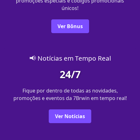
promoções especiais e códigos promocionais
únicos!
Ver Bônus
📢 Notícias em Tempo Real
24/7
Fique por dentro de todas as novidades,
promoções e eventos da 7Brwin em tempo real!
Ver Notícias