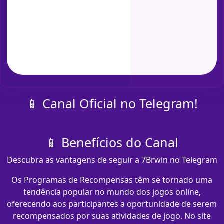
📱 Canal Oficial no Telegram!
📱 Benefícios do Canal
Descubra as vantagens de seguir a 7Brwin no Telegram
Os Programas de Recompensas têm se tornado uma
tendência popular no mundo dos jogos online,
oferecendo aos participantes a oportunidade de serem
recompensados por suas atividades de jogo. No site