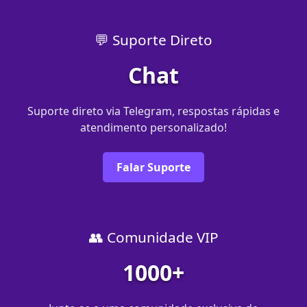
💬 Suporte Direto
Chat
Suporte direto via Telegram, respostas rápidas e
atendimento personalizado!
Falar Suporte
👥 Comunidade VIP
1000+