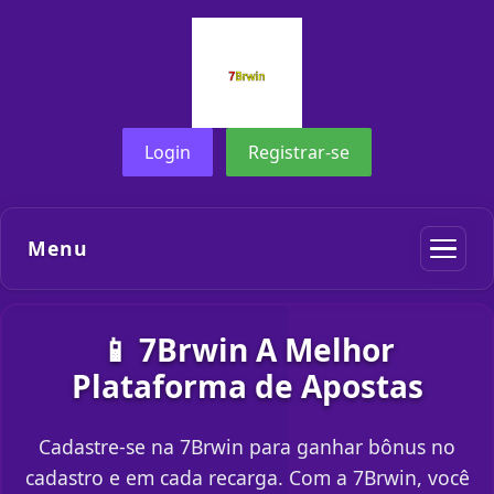
Login
Registrar-se
Menu
📱 7Brwin A Melhor
Plataforma de Apostas
Cadastre-se na 7Brwin para ganhar bônus no
cadastro e em cada recarga. Com a 7Brwin, você