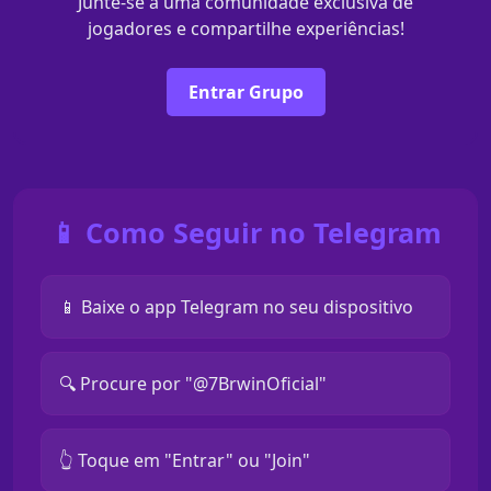
Junte-se a uma comunidade exclusiva de
jogadores e compartilhe experiências!
Entrar Grupo
📱 Como Seguir no Telegram
📱 Baixe o app Telegram no seu dispositivo
🔍 Procure por "@7BrwinOficial"
👆 Toque em "Entrar" ou "Join"