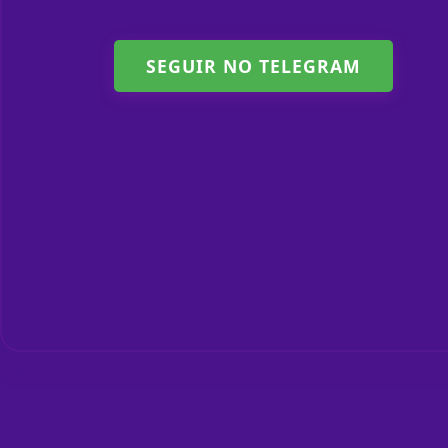
SEGUIR NO TELEGRAM