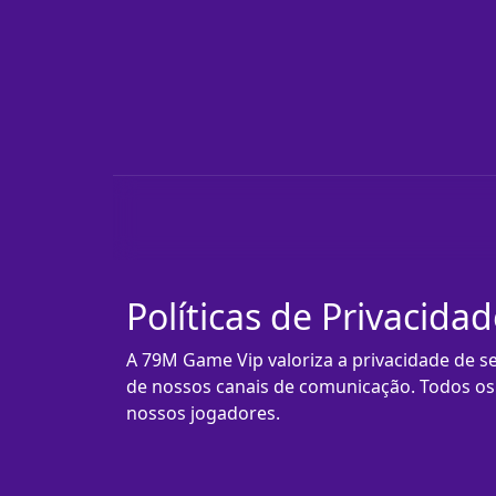
Políticas de Privacida
A 79M Game Vip valoriza a privacidade de 
de nossos canais de comunicação. Todos os 
nossos jogadores.