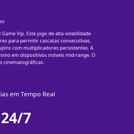
am
Game Vip. Este jogo de alta volatilidade
es para permitir cascatas consecutivas,
pins com multiplicadores persistentes. A
esmo em dispositivos móveis mid-range. O
as cinematográficas.
cias em Tempo Real
24/7