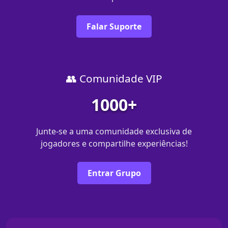
Falar Suporte
👥 Comunidade VIP
1000+
Junte-se a uma comunidade exclusiva de
jogadores e compartilhe experiências!
Entrar Grupo