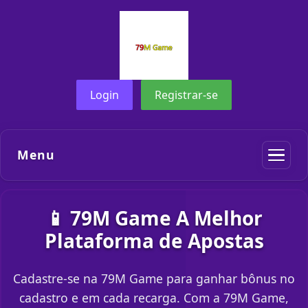
Login
Registrar-se
Menu
📱 79M Game A Melhor
Plataforma de Apostas
Cadastre-se na 79M Game para ganhar bônus no
cadastro e em cada recarga. Com a 79M Game,