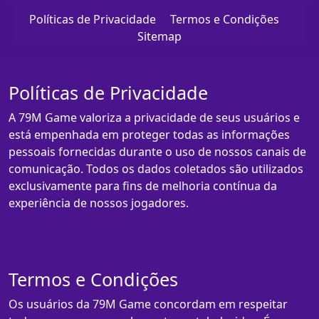
Políticas de Privacidade
Termos e Condições
Sitemap
Políticas de Privacidade
A 79M Game valoriza a privacidade de seus usuários e
está empenhada em proteger todas as informações
pessoais fornecidas durante o uso de nossos canais de
comunicação. Todos os dados coletados são utilizados
exclusivamente para fins de melhoria contínua da
experiência de nossos jogadores.
Termos e Condições
Os usuários da 79M Game concordam em respeitar