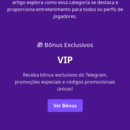
artigo explora como essa categoria se destaca e
proporciona entretenimento para todos os perfis de
jogadores.
🎁 Bônus Exclusivos
VIP
Receba bônus exclusivos do Telegram,
promoções especiais e códigos promocionais
únicos!
Ver Bônus