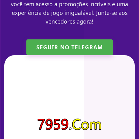
você tem acesso a promoções incríveis e uma
experiência de jogo inigualável. Junte-se aos
vencedores agora!
SEGUIR NO TELEGRAM