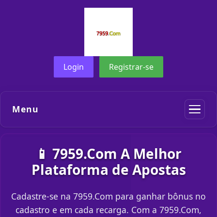
Login
Registrar-se
Menu
📱 7959.Com A Melhor
Plataforma de Apostas
Cadastre-se na 7959.Com para ganhar bônus no
cadastro e em cada recarga. Com a 7959.Com,