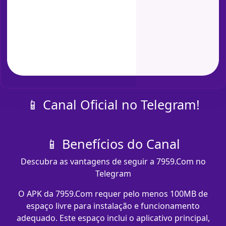
📱 Canal Oficial no Telegram!
📱 Benefícios do Canal
Descubra as vantagens de seguir a 7959.Com no
Telegram
O APK da 7959.Com requer pelo menos 100MB de
espaço livre para instalação e funcionamento
adequado. Este espaço inclui o aplicativo principal,