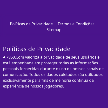
Políticas de Privacidade
Termos e Condições
Sitemap
Políticas de Privacidade
A 7959.Com valoriza a privacidade de seus usuários e
está empenhada em proteger todas as informações
pessoais fornecidas durante o uso de nossos canais de
comunicação. Todos os dados coletados são utilizados
exclusivamente para fins de melhoria contínua da
experiência de nossos jogadores.