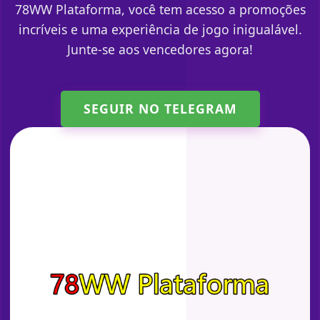
78WW Plataforma, você tem acesso a promoções
incríveis e uma experiência de jogo inigualável.
Junte-se aos vencedores agora!
SEGUIR NO TELEGRAM