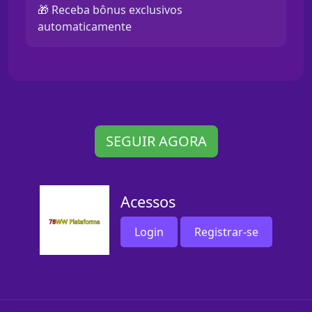
🎁 Receba bônus exclusivos
automaticamente
SEGUIR AGORA
Acessos
Login
Registrar-se