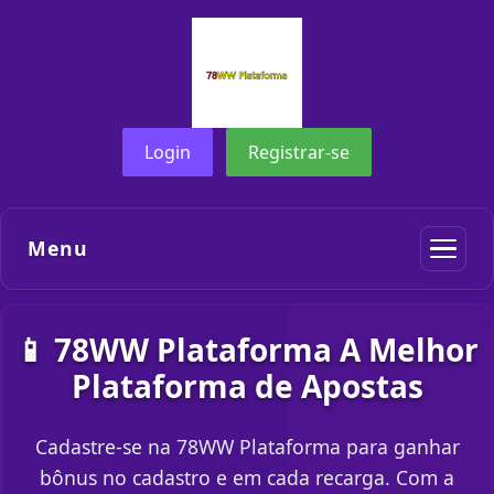
Login
Registrar-se
Menu
📱 78WW Plataforma A Melhor
Plataforma de Apostas
Cadastre-se na 78WW Plataforma para ganhar
bônus no cadastro e em cada recarga. Com a