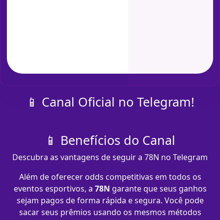
📱 Canal Oficial no Telegram!
📱 Benefícios do Canal
Descubra as vantagens de seguir a 78N no Telegram
Além de oferecer odds competitivas em todos os
eventos esportivos, a
78N
garante que seus ganhos
sejam pagos de forma rápida e segura. Você pode
sacar seus prêmios usando os mesmos métodos