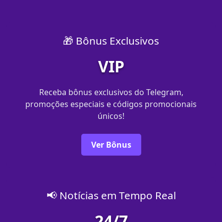
🎁 Bônus Exclusivos
VIP
Receba bônus exclusivos do Telegram,
promoções especiais e códigos promocionais
únicos!
Ver Bônus
📢 Notícias em Tempo Real
24/7