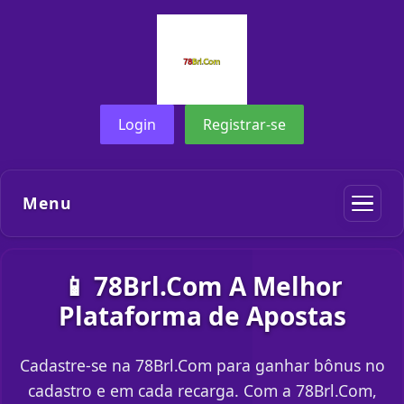
Login
Registrar-se
Menu
📱 78Brl.Com A Melhor
Plataforma de Apostas
Cadastre-se na 78Brl.Com para ganhar bônus no
cadastro e em cada recarga. Com a 78Brl.Com,