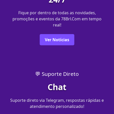
Fique por dentro de todas as novidades,
promoções e eventos da 78Brl.Com em tempo
real!
Ver Notícias
💬 Suporte Direto
Chat
Suporte direto via Telegram, respostas rápidas e
atendimento personalizado!