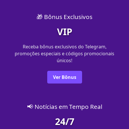
🎁 Bônus Exclusivos
VIP
Receba bônus exclusivos do Telegram,
promoções especiais e códigos promocionais
únicos!
Ver Bônus
📢 Notícias em Tempo Real
24/7