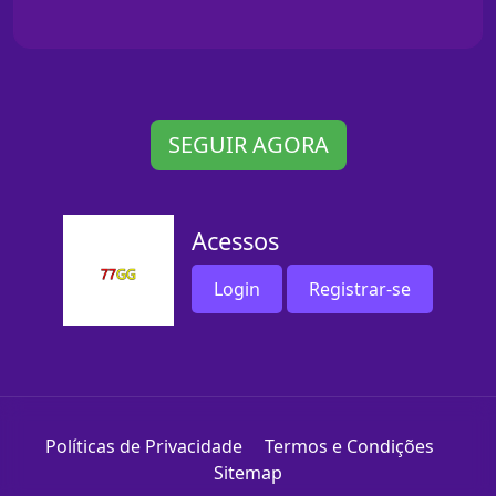
SEGUIR AGORA
Acessos
Login
Registrar-se
Políticas de Privacidade
Termos e Condições
Sitemap