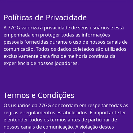
Políticas de Privacidade
A 77GG valoriza a privacidade de seus usuários e está
empenhada em proteger todas as informações
pessoais fornecidas durante o uso de nossos canais de
comunicação. Todos os dados coletados são utilizados
exclusivamente para fins de melhoria contínua da
experiência de nossos jogadores.
Termos e Condições
Os usuários da 77GG concordam em respeitar todas as
regras e regulamentos estabelecidos. É importante ler
e entender todos os termos antes de participar de
nossos canais de comunicação. A violação destes