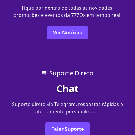
Fique por dentro de todas as novidades,
promoções e eventos da 777Ox em tempo real!
Ver Notícias
💬 Suporte Direto
Chat
Suporte direto via Telegram, respostas rápidas e
atendimento personalizado!
Falar Suporte