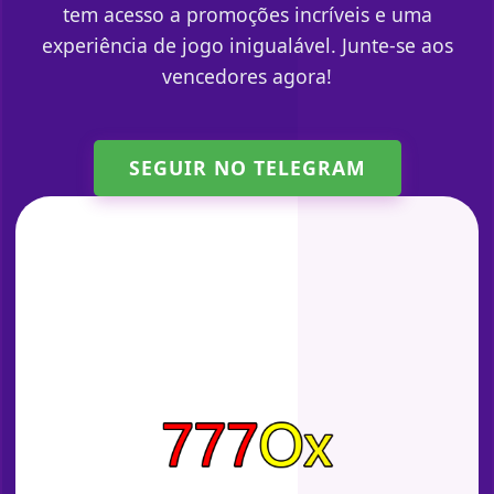
tem acesso a promoções incríveis e uma
experiência de jogo inigualável. Junte-se aos
vencedores agora!
SEGUIR NO TELEGRAM