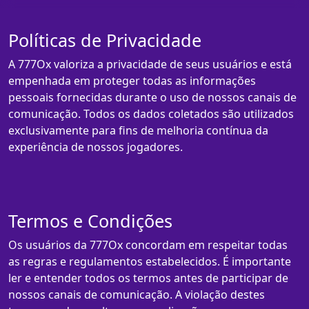
Políticas de Privacidade
A 777Ox valoriza a privacidade de seus usuários e está
empenhada em proteger todas as informações
pessoais fornecidas durante o uso de nossos canais de
comunicação. Todos os dados coletados são utilizados
exclusivamente para fins de melhoria contínua da
experiência de nossos jogadores.
Termos e Condições
Os usuários da 777Ox concordam em respeitar todas
as regras e regulamentos estabelecidos. É importante
ler e entender todos os termos antes de participar de
nossos canais de comunicação. A violação destes