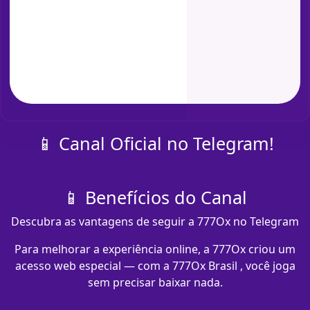
📱 Canal Oficial no Telegram!
📱 Benefícios do Canal
Descubra as vantagens de seguir a 777Ox no Telegram
Para melhorar a experiência online, a 777Ox criou um
acesso web especial — com a 777Ox Brasil , você joga
sem precisar baixar nada.