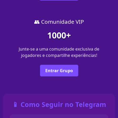
👥 Comunidade VIP
1000+
Junte-se a uma comunidade exclusiva de
jogadores e compartilhe experiências!
Entrar Grupo
📱 Como Seguir no Telegram