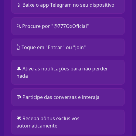
📱 Baixe o app Telegram no seu dispositivo
🔍 Procure por "@777OxOficial"
👆 Toque em "Entrar" ou "Join"
🔔 Ative as notificações para não perder
nada
💬 Participe das conversas e interaja
🎁 Receba bônus exclusivos
automaticamente