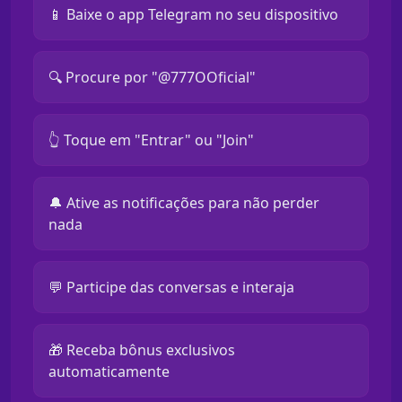
📱 Baixe o app Telegram no seu dispositivo
🔍 Procure por "@777OOficial"
👆 Toque em "Entrar" ou "Join"
🔔 Ative as notificações para não perder
nada
💬 Participe das conversas e interaja
🎁 Receba bônus exclusivos
automaticamente