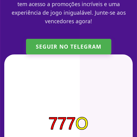
tem acesso a promoções incríveis e uma
experiência de jogo inigualável. Junte-se aos
vencedores agora!
SEGUIR NO TELEGRAM