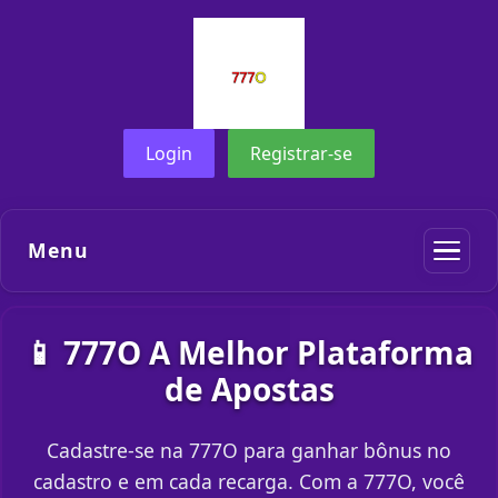
Login
Registrar-se
Menu
📱 777O A Melhor Plataforma
de Apostas
Cadastre-se na 777O para ganhar bônus no
cadastro e em cada recarga. Com a 777O, você