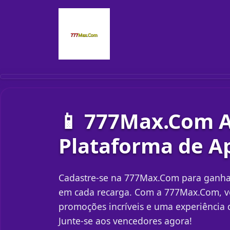
📱 777Max.Com 
Plataforma de A
Cadastre-se na 777Max.Com para ganha
em cada recarga. Com a 777Max.Com, v
promoções incríveis e uma experiência d
Junte-se aos vencedores agora!