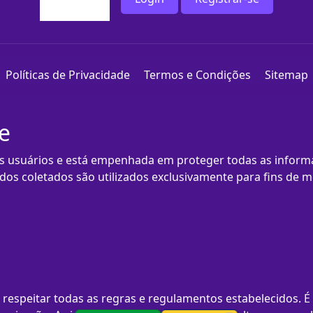
Políticas de Privacidade
Termos e Condições
Sitemap
de
us usuários e está empenhada em proteger todas as inform
os coletados são utilizados exclusivamente para fins de m
speitar todas as regras e regulamentos estabelecidos. É 