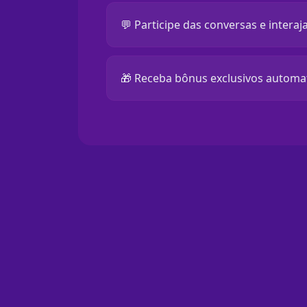
💬 Participe das conversas e interaj
🎁 Receba bônus exclusivos autom