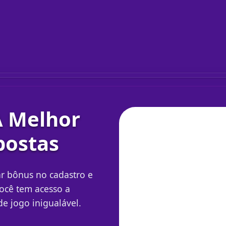
A Melhor
postas
r bônus no cadastro e
ocê tem acesso a
e jogo inigualável.