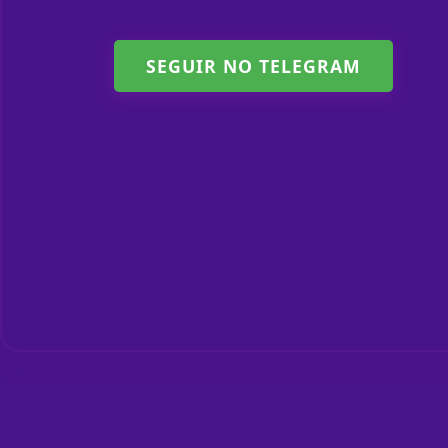
SEGUIR NO TELEGRAM