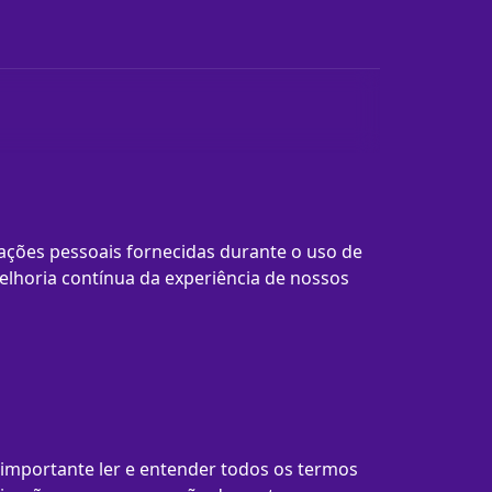
ações pessoais fornecidas durante o uso de
elhoria contínua da experiência de nossos
importante ler e entender todos os termos