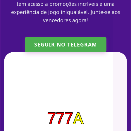
tem acesso a promoções incríveis e uma
experiência de jogo inigualável. Junte-se aos
vencedores agora!
SEGUIR NO TELEGRAM