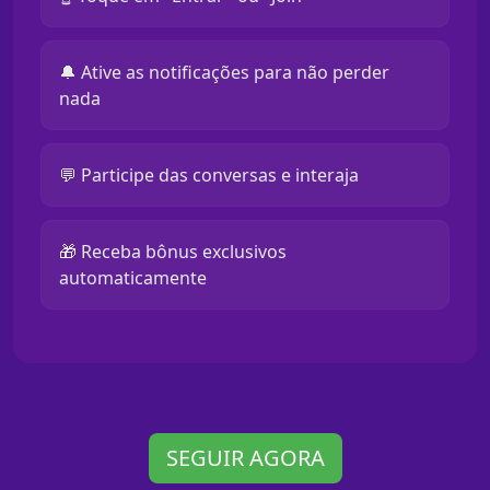
🔔 Ative as notificações para não perder
nada
💬 Participe das conversas e interaja
🎁 Receba bônus exclusivos
automaticamente
SEGUIR AGORA