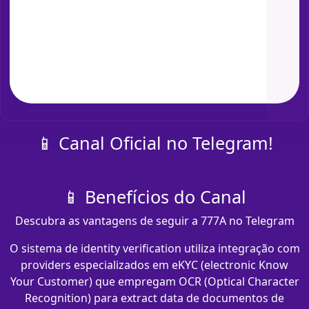
📱 Canal Oficial no Telegram!
📱 Benefícios do Canal
Descubra as vantagens de seguir a 777A no Telegram
O sistema de identity verification utiliza integração com
providers especializados em eKYC (electronic Know
Your Customer) que empregam OCR (Optical Character
Recognition) para extract data de documentos de