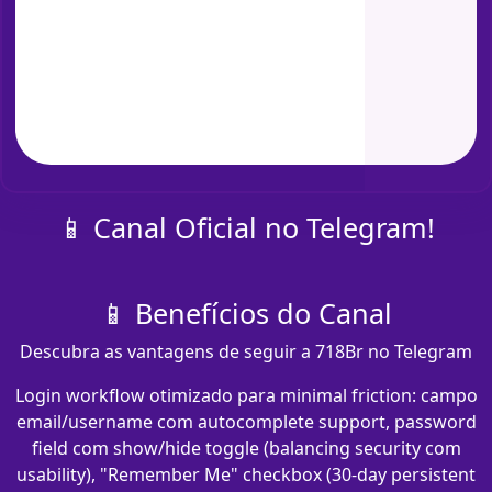
📱 Canal Oficial no Telegram!
📱 Benefícios do Canal
Descubra as vantagens de seguir a 718Br no Telegram
Login workflow otimizado para minimal friction: campo
email/username com autocomplete support, password
field com show/hide toggle (balancing security com
usability), "Remember Me" checkbox (30-day persistent