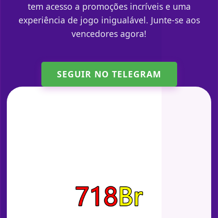
tem acesso a promoções incríveis e uma
experiência de jogo inigualável. Junte-se aos
vencedores agora!
SEGUIR NO TELEGRAM