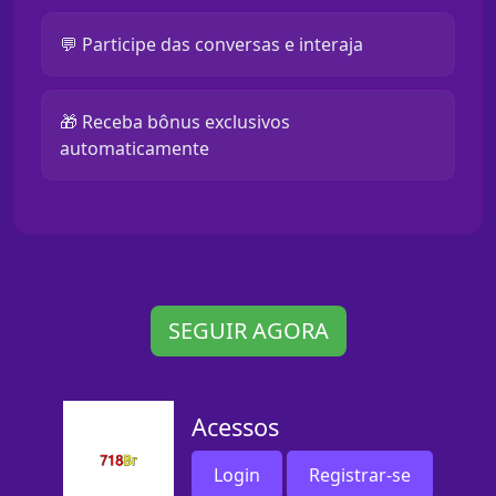
💬 Participe das conversas e interaja
🎁 Receba bônus exclusivos
automaticamente
SEGUIR AGORA
Acessos
Login
Registrar-se