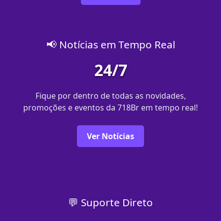
📢 Notícias em Tempo Real
24/7
Fique por dentro de todas as novidades,
promoções e eventos da 718Br em tempo real!
Ver Notícias
💬 Suporte Direto