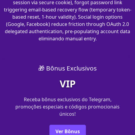
session via secure cookie), forgot password link
triggering email-based recovery flow (temporary token-
based reset, 1-hour validity). Social login options
(Google, Facebook) reduce friction through OAuth 2.0
delegated authentication, pre-populating account data
eliminando manual entry.
🎁 Bônus Exclusivos
VIP
Receba bônus exclusivos do Telegram,
promoções especiais e códigos promocionais
únicos!
Ver Bônus