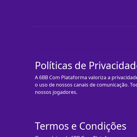
Políticas de Privacida
A 6BB Com Plataforma valoriza a privacida
o uso de nossos canais de comunicação. Tod
nossos jogadores.
Termos e Condições