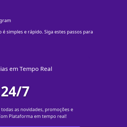
egram
o é simples e rápido. Siga estes passos para
cias em Tempo Real
24/7
e todas as novidades, promoções e
Com Plataforma em tempo real!