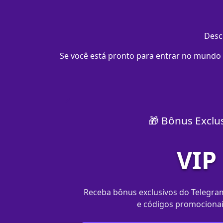
Desc
Se você está pronto para entrar no mundo
🎁 Bônus Exclu
VIP
Receba bônus exclusivos do Telegra
e códigos promocionai