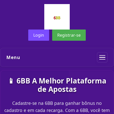
Login
Registrar-se
Menu
📱 6BB A Melhor Plataforma
de Apostas
Cadastre-se na 6BB para ganhar bônus no
cadastro e em cada recarga. Com a 6BB, você tem