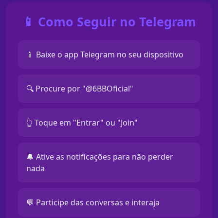
📱 Como Seguir no Telegram
📱 Baixe o app Telegram no seu dispositivo
🔍 Procure por "@6BBOficial"
👆 Toque em "Entrar" ou "Join"
🔔 Ative as notificações para não perder
nada
💬 Participe das conversas e interaja