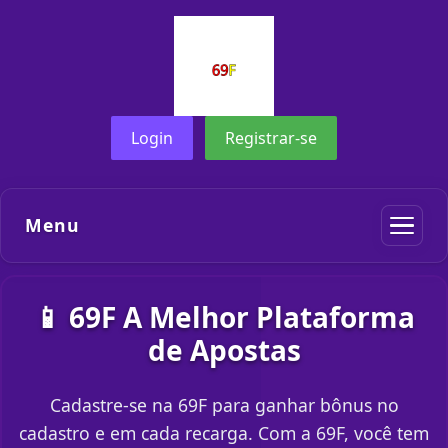
Login
Registrar-se
Menu
📱 69F A Melhor Plataforma
de Apostas
Cadastre-se na 69F para ganhar bônus no
cadastro e em cada recarga. Com a 69F, você tem