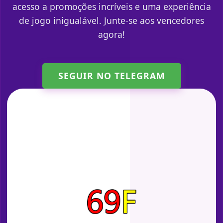
acesso a promoções incríveis e uma experiência
de jogo inigualável. Junte-se aos vencedores
agora!
SEGUIR NO TELEGRAM