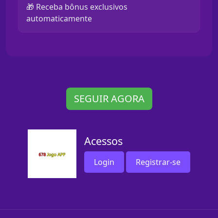
🎁 Receba bônus exclusivos
automaticamente
SEGUIR AGORA
Acessos
Login
Registrar-se