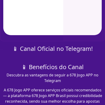
📱 Canal Oficial no Telegram!
📱 Benefícios do Canal
Descubra as vantagens de seguir a 678 Jogo APP no
Telegram
A 678 Jogo APP oferece serviços oficiais recomendados
— a plataforma 678 Jogo APP Brasil possui credibilidade
reconhecida, sendo sua melhor escolha para apostas