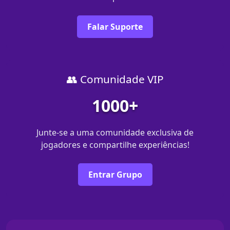
Falar Suporte
👥 Comunidade VIP
1000+
Junte-se a uma comunidade exclusiva de
jogadores e compartilhe experiências!
Entrar Grupo