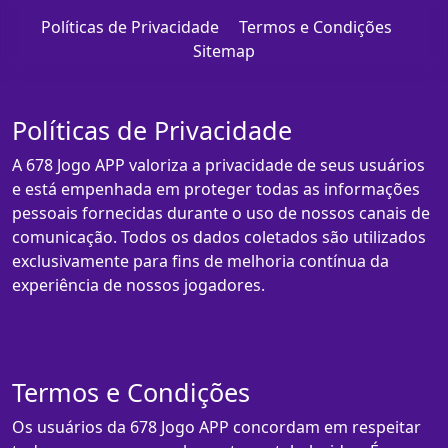
Políticas de Privacidade
Termos e Condições
Sitemap
Políticas de Privacidade
A 678 Jogo APP valoriza a privacidade de seus usuários
e está empenhada em proteger todas as informações
pessoais fornecidas durante o uso de nossos canais de
comunicação. Todos os dados coletados são utilizados
exclusivamente para fins de melhoria contínua da
experiência de nossos jogadores.
Termos e Condições
Os usuários da 678 Jogo APP concordam em respeitar