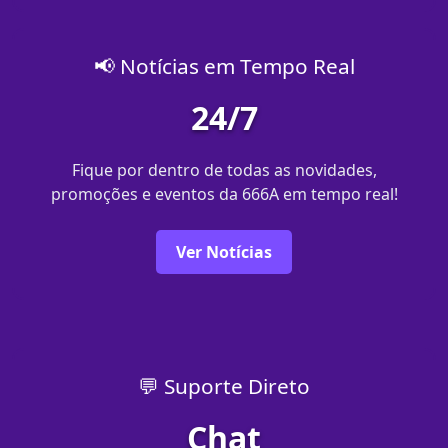
📢 Notícias em Tempo Real
24/7
Fique por dentro de todas as novidades,
promoções e eventos da 666A em tempo real!
Ver Notícias
💬 Suporte Direto
Chat