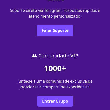
Suporte direto via Telegram, respostas rápidas e
atendimento personalizado!
Falar Suporte
👥 Comunidade VIP
1000+
Junte-se a uma comunidade exclusiva de
jogadores e compartilhe experiências!
Entrar Grupo