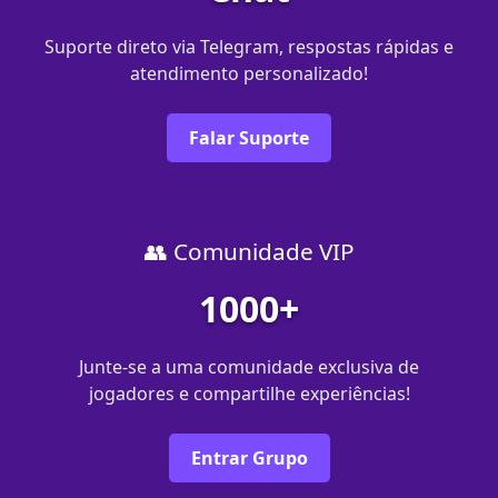
Suporte direto via Telegram, respostas rápidas e
atendimento personalizado!
Falar Suporte
👥 Comunidade VIP
1000+
Junte-se a uma comunidade exclusiva de
jogadores e compartilhe experiências!
Entrar Grupo