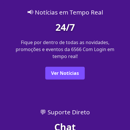
📢 Notícias em Tempo Real
24/7
Fique por dentro de todas as novidades,
promoções e eventos da 6566 Com Login em
tempo real!
Ver Notícias
💬 Suporte Direto
Chat