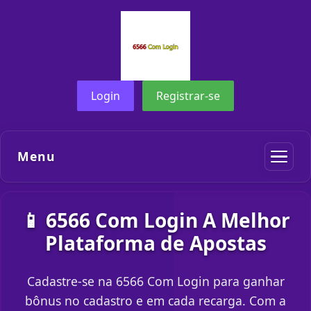
Login
Registrar-se
Menu
📱 6566 Com Login A Melhor
Plataforma de Apostas
Cadastre-se na 6566 Com Login para ganhar
bônus no cadastro e em cada recarga. Com a