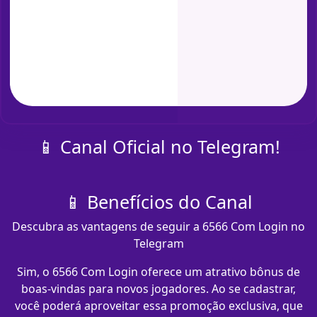
📱 Canal Oficial no Telegram!
📱 Benefícios do Canal
Descubra as vantagens de seguir a 6566 Com Login no
Telegram
Sim, o 6566 Com Login oferece um atrativo bônus de
boas-vindas para novos jogadores. Ao se cadastrar,
você poderá aproveitar essa promoção exclusiva, que