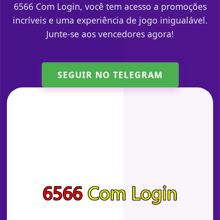
6566 Com Login, você tem acesso a promoções
incríveis e uma experiência de jogo inigualável.
Junte-se aos vencedores agora!
SEGUIR NO TELEGRAM