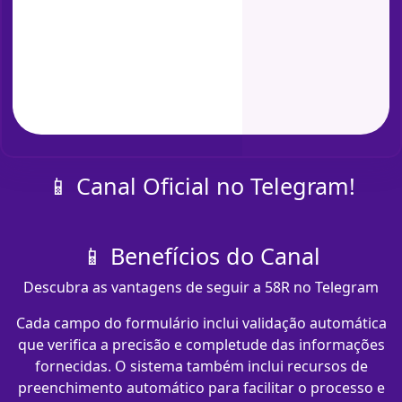
📱 Canal Oficial no Telegram!
📱 Benefícios do Canal
Descubra as vantagens de seguir a 58R no Telegram
Cada campo do formulário inclui validação automática
que verifica a precisão e completude das informações
fornecidas. O sistema também inclui recursos de
preenchimento automático para facilitar o processo e