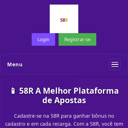
Login
Registrar-se
Menu
📱 58R A Melhor Plataforma
de Apostas
Cadastre-se na 58R para ganhar bônus no
cadastro e em cada recarga. Com a 58R, você tem