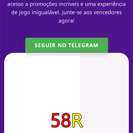
acesso a promoções incríveis e uma experiência
de jogo inigualável. Junte-se aos vencedores
agora!
SEGUIR NO TELEGRAM