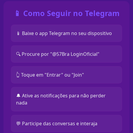
📱 Como Seguir no Telegram
📱 Baixe o app Telegram no seu dispositivo
🔍 Procure por "@57Bra LoginOficial"
👆 Toque em "Entrar" ou "Join"
🔔 Ative as notificações para não perder
nada
💬 Participe das conversas e interaja