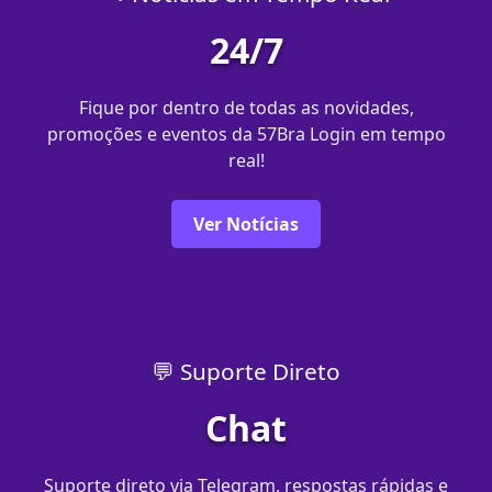
24/7
Fique por dentro de todas as novidades,
promoções e eventos da 57Bra Login em tempo
real!
Ver Notícias
💬 Suporte Direto
Chat
Suporte direto via Telegram, respostas rápidas e