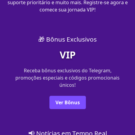
suporte prioritário e muito mais. Registre-se agora e
comece sua jornada VIP!
🎁 Bônus Exclusivos
VIP
Receba bônus exclusivos do Telegram,
promoções especiais e códigos promocionais
únicos!
Ver Bônus
📢 Notícias em Tempo Real