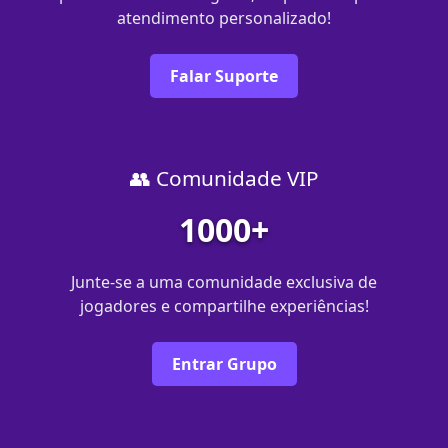
atendimento personalizado!
Falar Suporte
👥 Comunidade VIP
1000+
Junte-se a uma comunidade exclusiva de
jogadores e compartilhe experiências!
Entrar Grupo