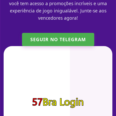
você tem acesso a promoções incríveis e uma
experiência de jogo inigualável. Junte-se aos
vencedores agora!
SEGUIR NO TELEGRAM