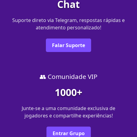
Chat
Suporte direto via Telegram, respostas rápidas e
atendimento personalizado!
Falar Suporte
👥 Comunidade VIP
1000+
Junte-se a uma comunidade exclusiva de
jogadores e compartilhe experiências!
Entrar Grupo