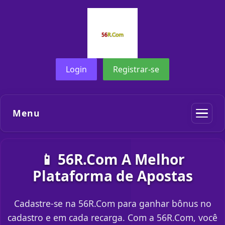
Login
Registrar-se
Menu
📱 56R.Com A Melhor
Plataforma de Apostas
Cadastre-se na 56R.Com para ganhar bônus no
cadastro e em cada recarga. Com a 56R.Com, você