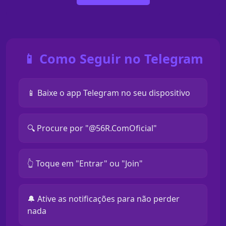
📱 Como Seguir no Telegram
📱 Baixe o app Telegram no seu dispositivo
🔍 Procure por "@56R.ComOficial"
👆 Toque em "Entrar" ou "Join"
🔔 Ative as notificações para não perder
nada