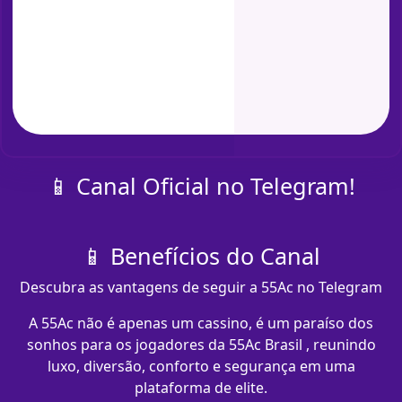
📱 Canal Oficial no Telegram!
📱 Benefícios do Canal
Descubra as vantagens de seguir a 55Ac no Telegram
A 55Ac não é apenas um cassino, é um paraíso dos
sonhos para os jogadores da 55Ac Brasil , reunindo
luxo, diversão, conforto e segurança em uma
plataforma de elite.