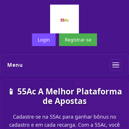
Login
Registrar-se
Menu
📱 55Ac A Melhor Plataforma
de Apostas
Cadastre-se na 55Ac para ganhar bônus no
cadastro e em cada recarga. Com a 55Ac, você