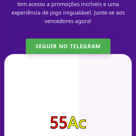
tem acesso a promoções incríveis e uma
experiência de jogo inigualável. Junte-se aos
vencedores agora!
SEGUIR NO TELEGRAM