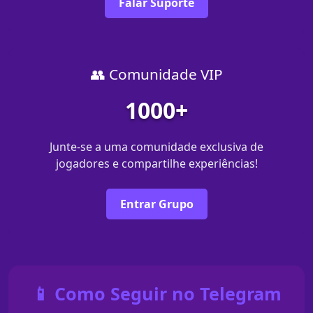
Falar Suporte
👥 Comunidade VIP
1000+
Junte-se a uma comunidade exclusiva de
jogadores e compartilhe experiências!
Entrar Grupo
📱 Como Seguir no Telegram