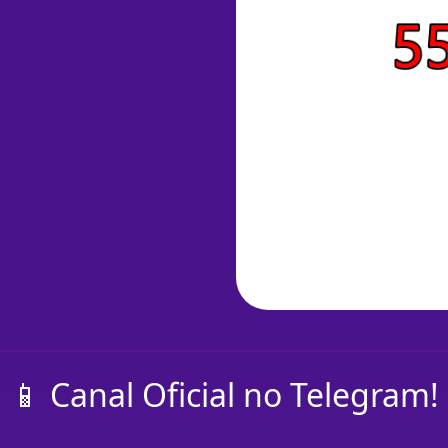
📱 Canal Oficial no Telegram!