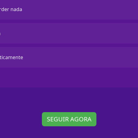
erder nada
a
aticamente
SEGUIR AGORA