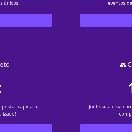
s únicos!
eventos da
reto
👥 
t
espostas rápidas e
Junte-se a uma com
lizado!
compa
e