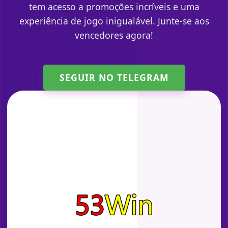
tem acesso a promoções incríveis e uma
experiência de jogo inigualável. Junte-se aos
vencedores agora!
SEGUIR NO TELEGRAM