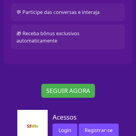
💬 Participe das conversas e interaja
🎁 Receba bônus exclusivos
automaticamente
SEGUIR AGORA
Acessos
Login
Registrar-se