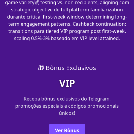
game variety试 testing vs. non-recipients, aligning com
strategic objective de full platform familiarization
durante critical first-week window determining long-
term engagement patterns. Cashback continuation:
transitions para tiered VIP program post first-week,
scaling 0.5%-3% baseado em VIP level attained.
🎁 Bônus Exclusivos
VIP
Receba bônus exclusivos do Telegram,
promoções especiais e códigos promocionais
únicos!
Ver Bônus