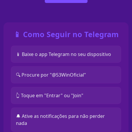
📱 Como Seguir no Telegram
📱 Baixe o app Telegram no seu dispositivo
🔍 Procure por "@53WinOficial"
👆 Toque em "Entrar" ou "Join"
🔔 Ative as notificações para não perder
nada