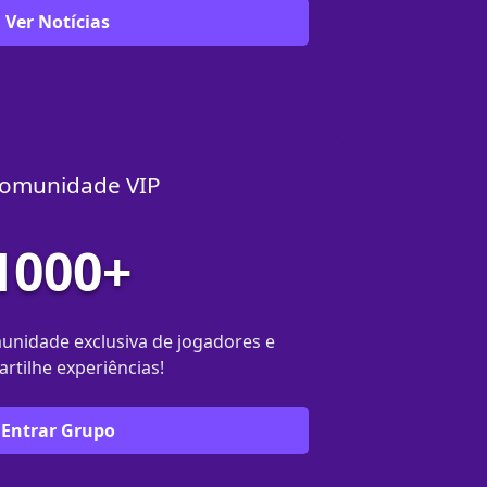
Ver Notícias
Comunidade VIP
1000+
unidade exclusiva de jogadores e
rtilhe experiências!
Entrar Grupo