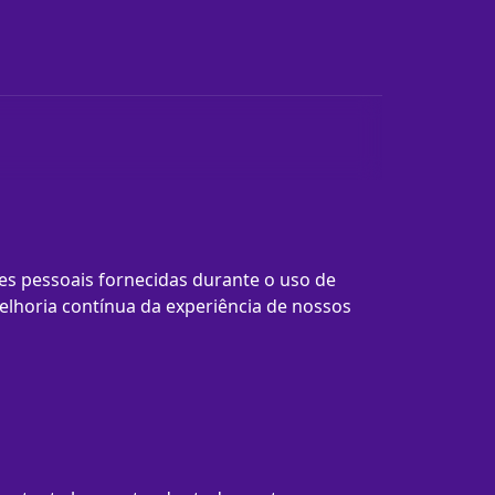
es pessoais fornecidas durante o uso de
elhoria contínua da experiência de nossos