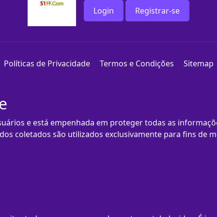
Login
Registrar-se
Políticas de Privacidade
Termos e Condições
Sitemap
de
usuários e está empenhada em proteger todas as informaçõ
os coletados são utilizados exclusivamente para fins de m