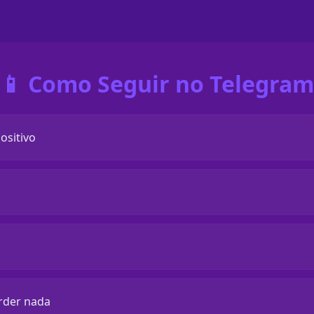
📱 Como Seguir no Telegram
ositivo
erder nada