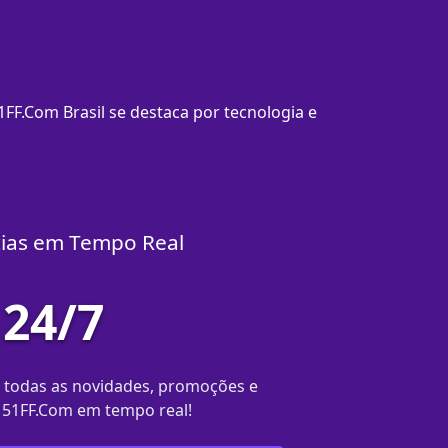
FF.Com Brasil se destaca por tecnologia e
cias em Tempo Real
24/7
e todas as novidades, promoções e
 51FF.Com em tempo real!