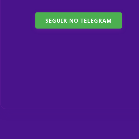
SEGUIR NO TELEGRAM