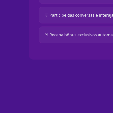
💬 Participe das conversas e interaj
🎁 Receba bônus exclusivos autom