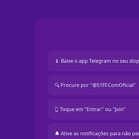
📱 Baixe o app Telegram no seu disp
🔍 Procure por "@51FF.ComOficial"
👆 Toque em "Entrar" ou "Join"
🔔 Ative as notificações para não p