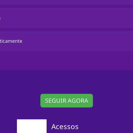
a
aticamente
SEGUIR AGORA
Acessos