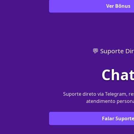
Ver Bônus
💬 Suporte Di
Cha
Suporte direto via Telegram, r
atendimento persona
Falar Suport