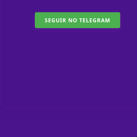
SEGUIR NO TELEGRAM