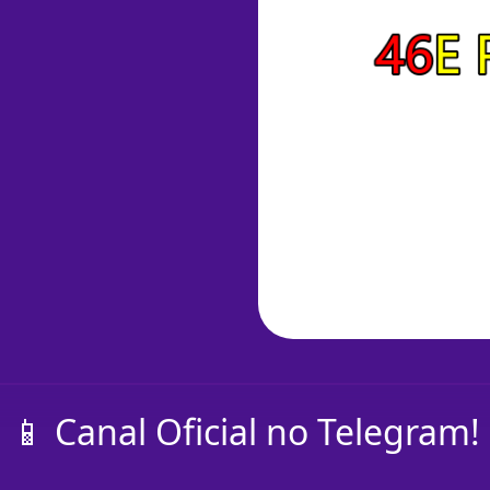
📱 Canal Oficial no Telegram!