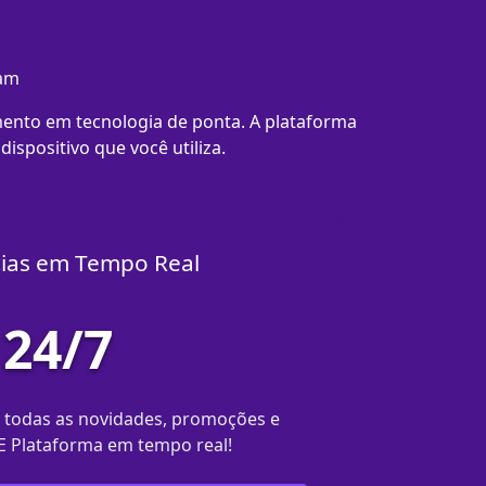
ram
mento em tecnologia de ponta. A plataforma
ispositivo que você utiliza.
cias em Tempo Real
24/7
e todas as novidades, promoções e
E Plataforma em tempo real!