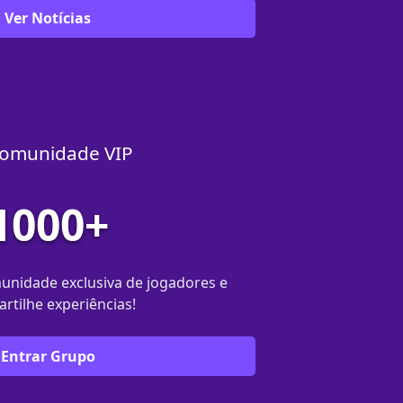
Ver Notícias
Comunidade VIP
1000+
unidade exclusiva de jogadores e
rtilhe experiências!
Entrar Grupo