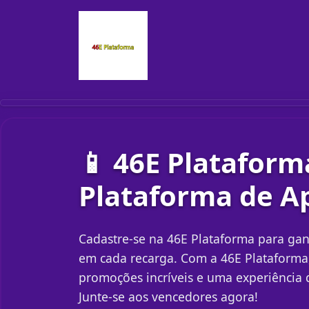
📱 46E Plataform
Plataforma de A
Cadastre-se na 46E Plataforma para ga
em cada recarga. Com a 46E Plataforma
promoções incríveis e uma experiência d
Junte-se aos vencedores agora!