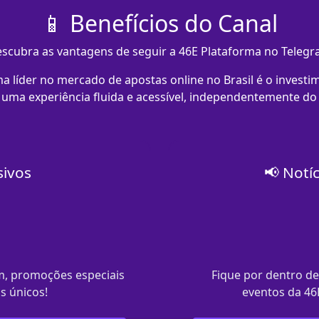
📱 Benefícios do Canal
scubra as vantagens de seguir a 46E Plataforma no Teleg
 líder no mercado de apostas online no Brasil é o investi
 uma experiência fluida e acessível, independentemente do d
sivos
📢 Notí
m, promoções especiais
Fique por dentro d
s únicos!
eventos da 46