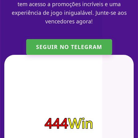
tem acesso a promoções incríveis e uma
experiência de jogo inigualável. Junte-se aos
vencedores agora!
SEGUIR NO TELEGRAM