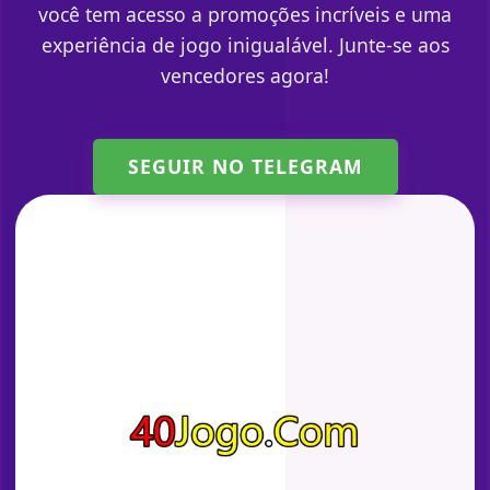
você tem acesso a promoções incríveis e uma
experiência de jogo inigualável. Junte-se aos
vencedores agora!
SEGUIR NO TELEGRAM