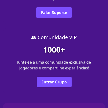
Falar Suporte
👥 Comunidade VIP
1000+
Junte-se a uma comunidade exclusiva de
jogadores e compartilhe experiências!
Entrar Grupo