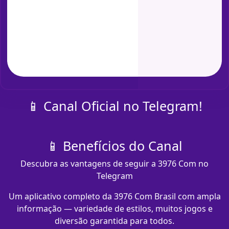
📱 Canal Oficial no Telegram!
📱 Benefícios do Canal
Descubra as vantagens de seguir a 3976 Com no
Telegram
Um aplicativo completo da 3976 Com Brasil com ampla
informação — variedade de estilos, muitos jogos e
diversão garantida para todos.