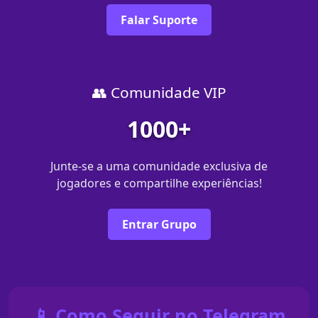
Falar Suporte
👥 Comunidade VIP
1000+
Junte-se a uma comunidade exclusiva de
jogadores e compartilhe experiências!
Entrar Grupo
📱 Como Seguir no Telegram