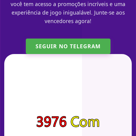
você tem acesso a promoções incríveis e uma
experiência de jogo inigualável. Junte-se aos
vencedores agora!
SEGUIR NO TELEGRAM