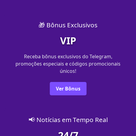
🎁 Bônus Exclusivos
VIP
Receba bônus exclusivos do Telegram,
promoções especiais e códigos promocionais
únicos!
Ver Bônus
📢 Notícias em Tempo Real
24/7