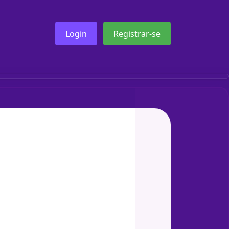
Login
Registrar-se