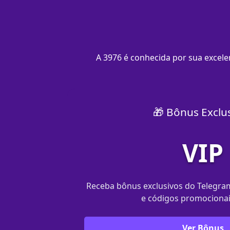
A 3976 é conhecida por sua excele
🎁 Bônus Exclu
VIP
Receba bônus exclusivos do Telegra
e códigos promocionai
Ver Bônus