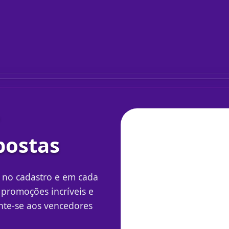
postas
 no cadastro e em cada
 promoções incríveis e
unte-se aos vencedores