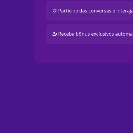
💬 Participe das conversas e interaj
🎁 Receba bônus exclusivos autom