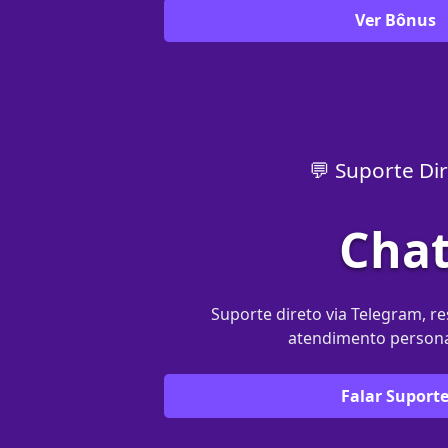
Ver Bônus
💬 Suporte Di
Cha
Suporte direto via Telegram, r
atendimento persona
Falar Suport