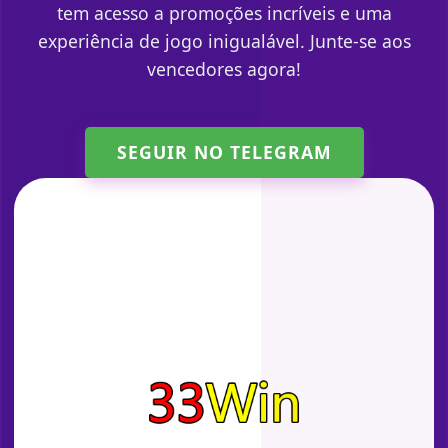
tem acesso a promoções incríveis e uma
experiência de jogo inigualável. Junte-se aos
vencedores agora!
SEGUIR NO TELEGRAM