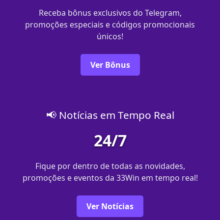
Receba bônus exclusivos do Telegram,
promoções especiais e códigos promocionais
únicos!
Ver Bônus
📢 Notícias em Tempo Real
24/7
Fique por dentro de todas as novidades,
promoções e eventos da 33Win em tempo real!
Ver Notícias