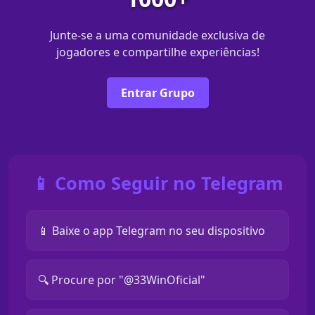
Junte-se a uma comunidade exclusiva de
jogadores e compartilhe experiências!
Entrar Grupo
📱 Como Seguir no Telegram
📱 Baixe o app Telegram no seu dispositivo
🔍 Procure por "@33WinOficial"