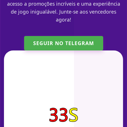
acesso a promoções incríveis e uma experiência
de jogo inigualável. Junte-se aos vencedores
agora!
SEGUIR NO TELEGRAM