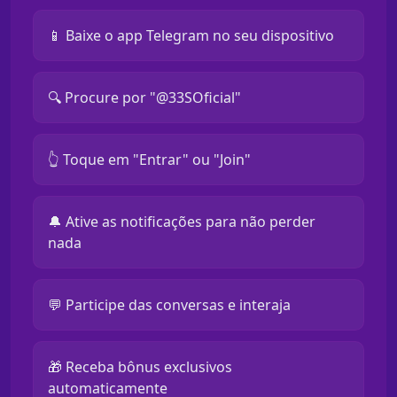
📱 Baixe o app Telegram no seu dispositivo
🔍 Procure por "@33SOficial"
👆 Toque em "Entrar" ou "Join"
🔔 Ative as notificações para não perder
nada
💬 Participe das conversas e interaja
🎁 Receba bônus exclusivos
automaticamente