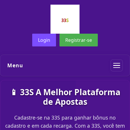
Login
Registrar-se
Menu
📱 33S A Melhor Plataforma
de Apostas
Cadastre-se na 33S para ganhar bônus no
cadastro e em cada recarga. Com a 33S, você tem