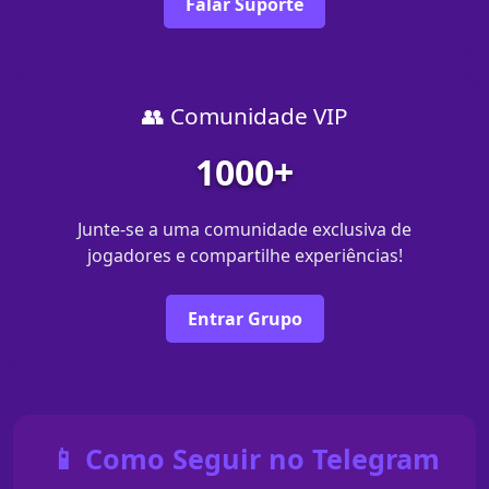
Falar Suporte
👥 Comunidade VIP
1000+
Junte-se a uma comunidade exclusiva de
jogadores e compartilhe experiências!
Entrar Grupo
📱 Como Seguir no Telegram