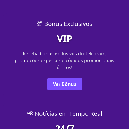
🎁 Bônus Exclusivos
VIP
Receba bônus exclusivos do Telegram,
promoções especiais e códigos promocionais
únicos!
Ver Bônus
📢 Notícias em Tempo Real
24/7