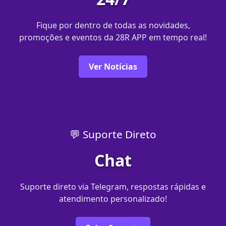
Fique por dentro de todas as novidades,
promoções e eventos da 28R APP em tempo real!
Ver Notícias
💬 Suporte Direto
Chat
Suporte direto via Telegram, respostas rápidas e
atendimento personalizado!