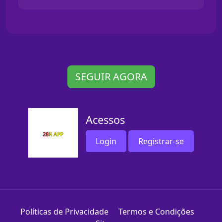
SEGUIR AGORA
Acessos
Login
Registrar-se
Políticas de Privacidade
Termos e Condições