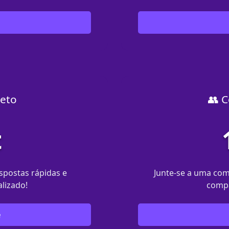
reto
👥 
t
espostas rápidas e
Junte-se a uma com
lizado!
compa
e