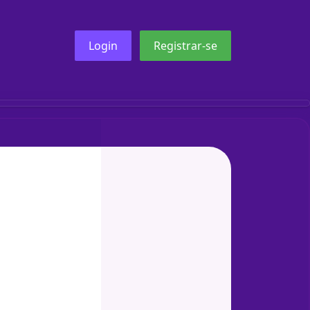
Login
Registrar-se