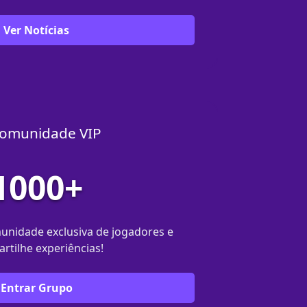
Ver Notícias
Comunidade VIP
1000+
unidade exclusiva de jogadores e
rtilhe experiências!
Entrar Grupo