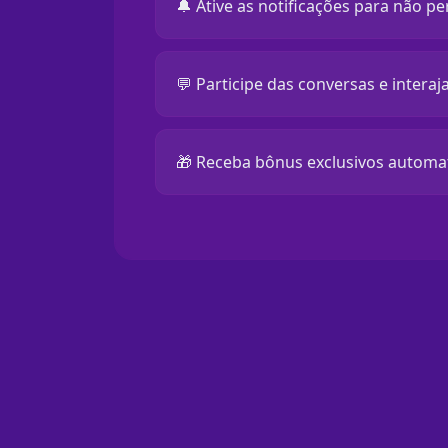
🔔 Ative as notificações para não p
💬 Participe das conversas e interaj
🎁 Receba bônus exclusivos autom