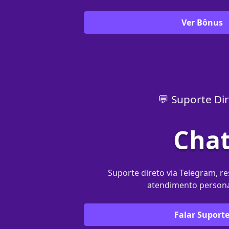
Ver Bônus
💬 Suporte Di
Cha
Suporte direto via Telegram, r
atendimento persona
Falar Suport