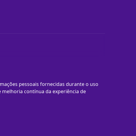
rmações pessoais fornecidas durante o uso
e melhoria contínua da experiência de