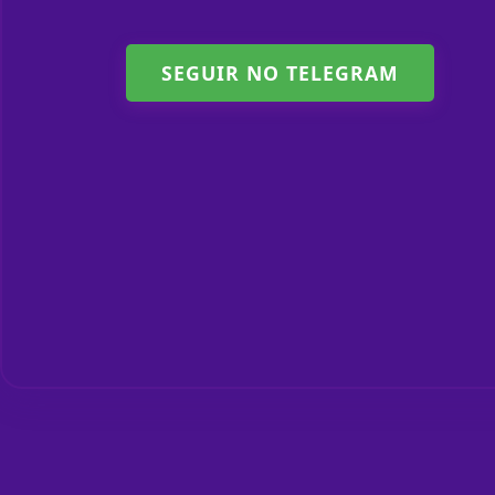
SEGUIR NO TELEGRAM