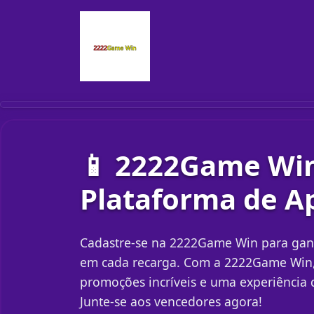
📱 2222Game Wi
Plataforma de A
Cadastre-se na 2222Game Win para gan
em cada recarga. Com a 2222Game Win,
promoções incríveis e uma experiência d
Junte-se aos vencedores agora!