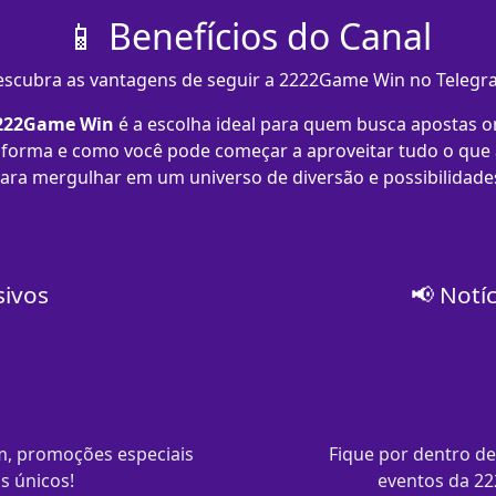
📱 Benefícios do Canal
scubra as vantagens de seguir a 2222Game Win no Teleg
222Game Win
é a escolha ideal para quem busca apostas on
taforma e como você pode começar a aproveitar tudo o que
ara mergulhar em um universo de diversão e possibilidade
sivos
📢 Notí
m, promoções especiais
Fique por dentro d
s únicos!
eventos da 2