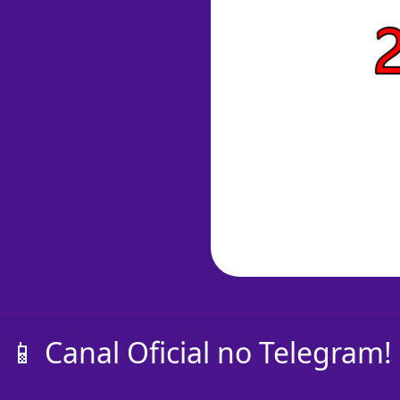
📱 Canal Oficial no Telegram!