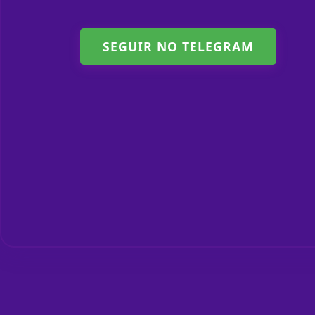
SEGUIR NO TELEGRAM