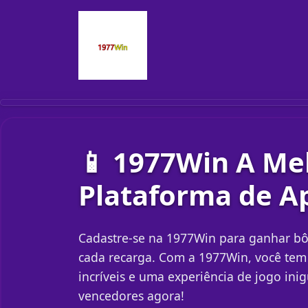
📱 1977Win A Me
Plataforma de A
Cadastre-se na 1977Win para ganhar bô
cada recarga. Com a 1977Win, você tem
incríveis e uma experiência de jogo inig
vencedores agora!