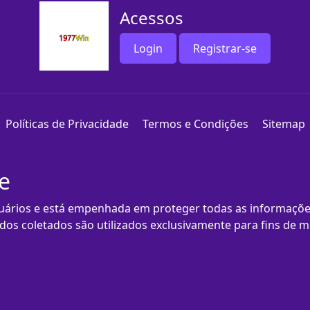
Acessos
Login
Registrar-se
Políticas de Privacidade
Termos e Condições
Sitemap
de
suários e está empenhada em proteger todas as informaçõe
os coletados são utilizados exclusivamente para fins de m