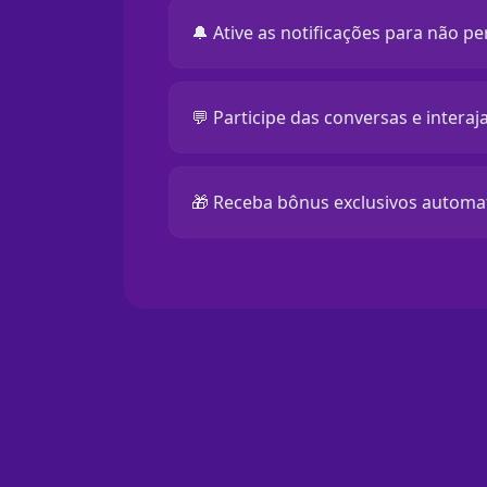
🔔 Ative as notificações para não p
💬 Participe das conversas e interaj
🎁 Receba bônus exclusivos autom