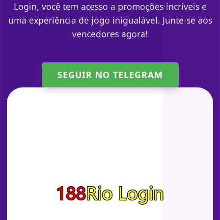
Login, você tem acesso a promoções incríveis e
uma experiência de jogo inigualável. Junte-se aos
vencedores agora!
SEGUIR NO TELEGRAM