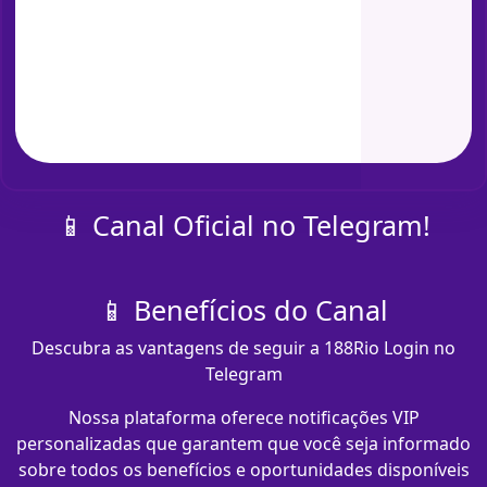
📱 Canal Oficial no Telegram!
📱 Benefícios do Canal
Descubra as vantagens de seguir a 188Rio Login no
Telegram
Nossa plataforma oferece notificações VIP
personalizadas que garantem que você seja informado
sobre todos os benefícios e oportunidades disponíveis