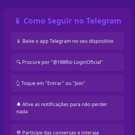
📱 Como Seguir no Telegram
📱 Baixe o app Telegram no seu dispositivo
🔍 Procure por "@188Rio LoginOficial"
👆 Toque em "Entrar" ou "Join"
🔔 Ative as notificações para não perder
nada
💬 Participe das conversas e interaja