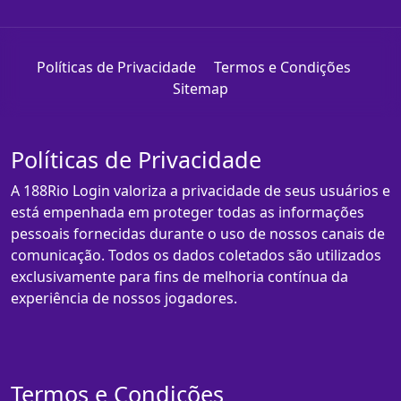
Políticas de Privacidade
Termos e Condições
Sitemap
Políticas de Privacidade
A 188Rio Login valoriza a privacidade de seus usuários e
está empenhada em proteger todas as informações
pessoais fornecidas durante o uso de nossos canais de
comunicação. Todos os dados coletados são utilizados
exclusivamente para fins de melhoria contínua da
experiência de nossos jogadores.
Termos e Condições