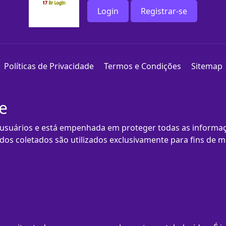
Login
Registrar-se
Políticas de Privacidade
Termos e Condições
Sitemap
de
us usuários e está empenhada em proteger todas as informa
os coletados são utilizados exclusivamente para fins de m