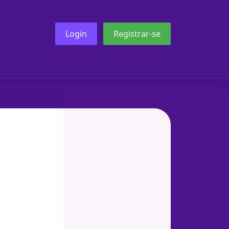
Login
Registrar-se