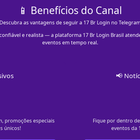
📱 Benefícios do Canal
Descubra as vantagens de seguir a 17 Br Login no Telegra
onfiável e realista — a plataforma 17 Br Login Brasil atend
eventos em tempo real.
sivos
📢 Notí
m, promoções especiais
Fique por dentro d
s únicos!
eventos da 