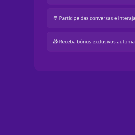
💬 Participe das conversas e interaj
🎁 Receba bônus exclusivos autom