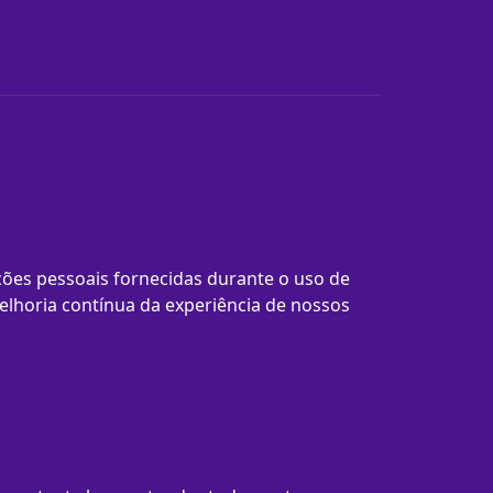
ções pessoais fornecidas durante o uso de
elhoria contínua da experiência de nossos