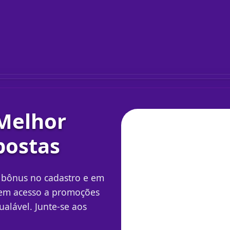
 Melhor
postas
r bônus no cadastro e em
 tem acesso a promoções
ualável. Junte-se aos