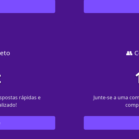
reto
👥 
t
espostas rápidas e
Junte-se a uma com
lizado!
compa
e