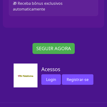
🎁 Receba bônus exclusivos
automaticamente
SEGUIR AGORA
Acessos
Login
Registrar-se