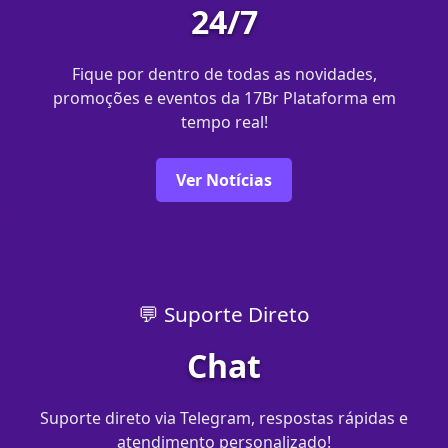
24/7
Fique por dentro de todas as novidades,
promoções e eventos da 17Br Plataforma em
tempo real!
Ver Notícias
💬 Suporte Direto
Chat
Suporte direto via Telegram, respostas rápidas e
atendimento personalizado!