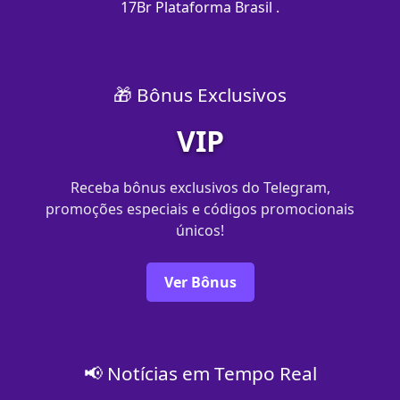
17Br Plataforma Brasil .
🎁 Bônus Exclusivos
VIP
Receba bônus exclusivos do Telegram,
promoções especiais e códigos promocionais
únicos!
Ver Bônus
📢 Notícias em Tempo Real