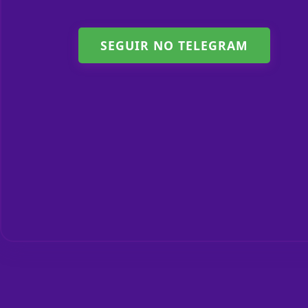
SEGUIR NO TELEGRAM