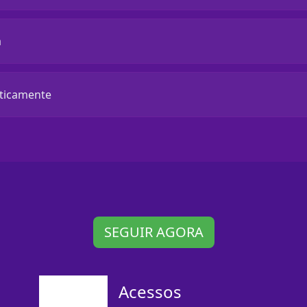
a
aticamente
SEGUIR AGORA
Acessos