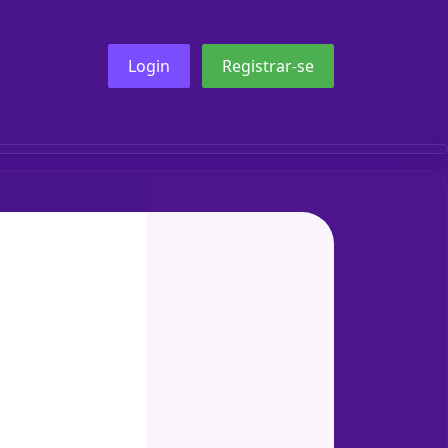
Login
Registrar-se