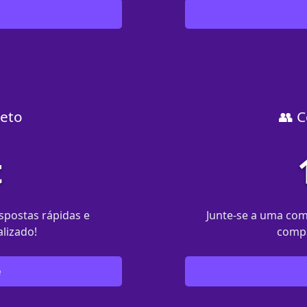
reto
👥 
t
espostas rápidas e
Junte-se a uma com
lizado!
compa
e