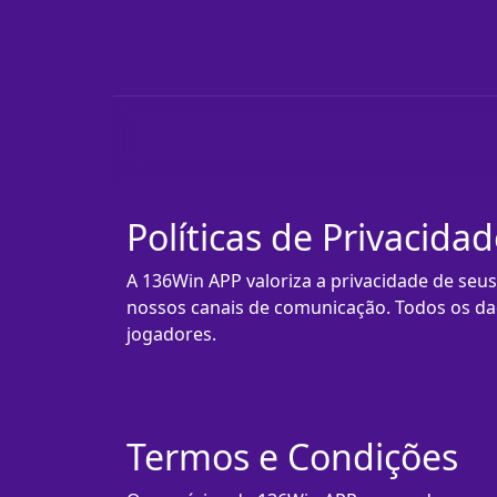
Políticas de Privacida
A 136Win APP valoriza a privacidade de seu
nossos canais de comunicação. Todos os dad
jogadores.
Termos e Condições