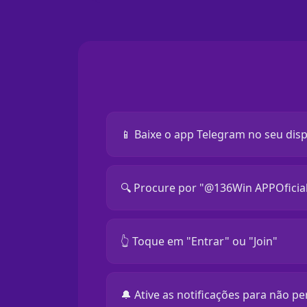
📱 Baixe o app Telegram no seu disp
🔍 Procure por "@136Win APPOficia
👆 Toque em "Entrar" ou "Join"
🔔 Ative as notificações para não p