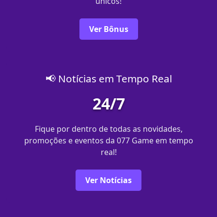
únicos!
Ver Bônus
📢 Notícias em Tempo Real
24/7
Fique por dentro de todas as novidades,
promoções e eventos da 077 Game em tempo
real!
Ver Notícias