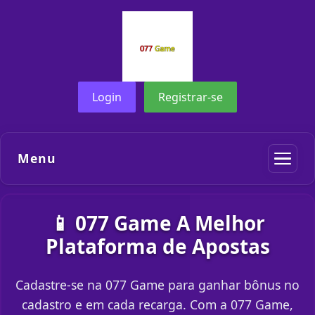
Login
Registrar-se
Menu
📱 077 Game A Melhor
Plataforma de Apostas
Cadastre-se na 077 Game para ganhar bônus no
cadastro e em cada recarga. Com a 077 Game,