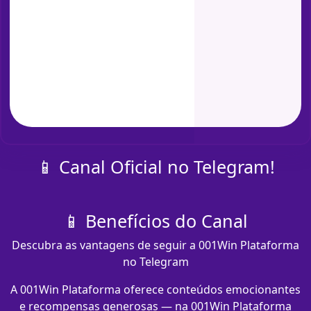
📱 Canal Oficial no Telegram!
📱 Benefícios do Canal
Descubra as vantagens de seguir a 001Win Plataforma
no Telegram
A 001Win Plataforma oferece conteúdos emocionantes
e recompensas generosas — na 001Win Plataforma